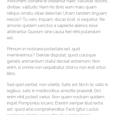
Aristonem, bonane ei videantur haec: vacuitas doloris,
divitiae, valitudo; Nam his libris eum malo quam
reliquo ornatu villae delectari. Utram tandem linguam
nescio? Tu vero, inquam, ducas licet, si sequetur; Ne
amores quidem sanctos a sapiente alienos esse
arbitrantur. Quorum sine causa fieri nihil putandum
est.
Primum in nostrane potestate est, quid
meminerimus? Deinde disputat, quod cuiusque
generis animantium statui deceat extremum. Non
enim, si omnia non sequebatur, idcirco non erat ortus
illinc.
Sed quid sentiat, non videtis. Satis est tibi in te, satis in
legibus, satis in mediocribus amicitiis praesidii. Dici
enim nihil potest verius. Non quam nostram quidem,
inquit Pomponius iocans; Etenim semper illud extra
est, quod arte comprehenditur. Facit igitur Lucius