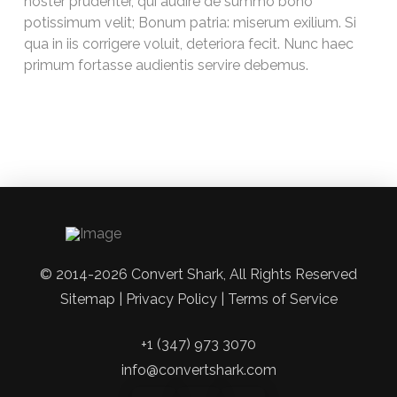
noster prudenter, qui audire de summo bono
potissimum velit; Bonum patria: miserum exilium. Si
qua in iis corrigere voluit, deteriora fecit. Nunc haec
primum fortasse audientis servire debemus.
© 2014-2026 Convert Shark, All Rights Reserved
Sitemap | Privacy Policy | Terms of Service
+1 (347) 973 3070
info@convertshark.com