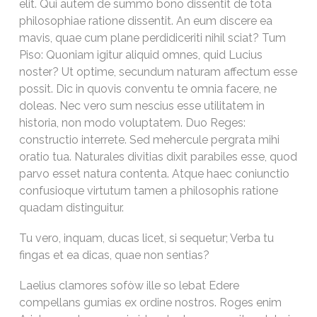
elit. Qui autem de summo bono dissentit de tota
philosophiae ratione dissentit. An eum discere ea
mavis, quae cum plane perdidiceriti nihil sciat? Tum
Piso: Quoniam igitur aliquid omnes, quid Lucius
noster? Ut optime, secundum naturam affectum esse
possit. Dic in quovis conventu te omnia facere, ne
doleas. Nec vero sum nescius esse utilitatem in
historia, non modo voluptatem. Duo Reges:
constructio interrete. Sed mehercule pergrata mihi
oratio tua. Naturales divitias dixit parabiles esse, quod
parvo esset natura contenta. Atque haec coniunctio
confusioque virtutum tamen a philosophis ratione
quadam distinguitur.
Tu vero, inquam, ducas licet, si sequetur; Verba tu
fingas et ea dicas, quae non sentias?
Laelius clamores sofòw ille so lebat Edere
compellans gumias ex ordine nostros. Roges enim